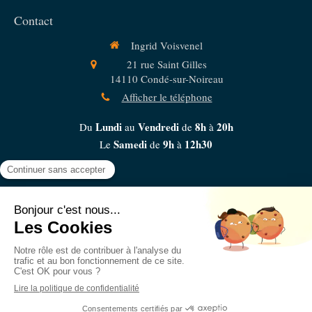
Contact
Ingrid Voisvenel
21 rue Saint Gilles
14110
Condé-sur-Noireau
Afficher le téléphone
Lundi
Vendredi
8h
20h
Du
au
de
à
Samedi
9h
12h30
Le
de
à
Plan du site
Mentions légales
Conditions Générales de Vente
Création et référencement du site par Simplébo
Ce site est parrainé par la
Chambre Syndicale de la Sophrologie