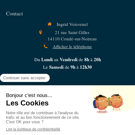
Contact
Ingrid Voisvenel
21 rue Saint Gilles
14110
Condé-sur-Noireau
Afficher le téléphone
Lundi
Vendredi
8h
20h
Du
au
de
à
Samedi
9h
12h30
Le
de
à
Plan du site
Mentions légales
Conditions Générales de Vente
Création et référencement du site par Simplébo
Ce site est parrainé par la
Chambre Syndicale de la Sophrologie