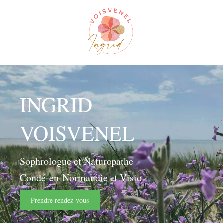
INGRID
VOISVENEL
Sophrologue et Naturopathe
Condé-en-Normandie et Visio
Prendre rendez-vous